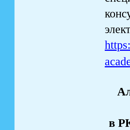
конс
элек
https
acad
Ал
в 