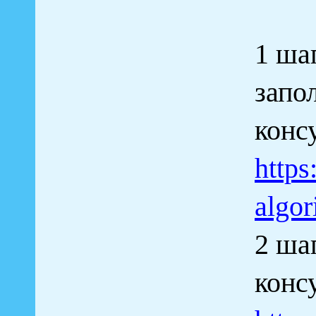
1 ша
запо
конс
https
algor
2 ша
конс