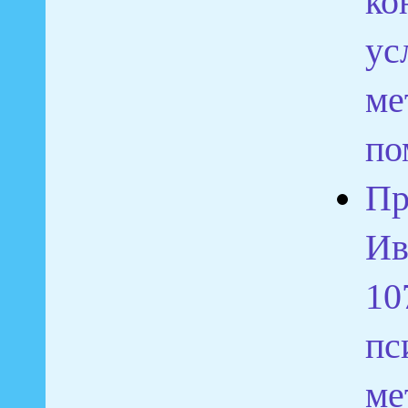
ко
ус
ме
по
Пр
Ив
10
пс
ме