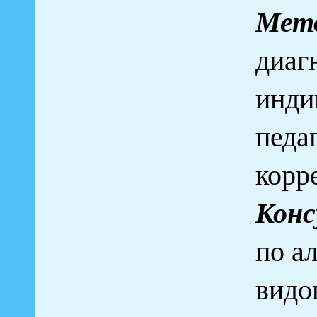
Мето
диаг
инди
педа
корр
Конс
по а
видо