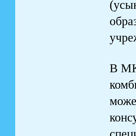
(усы
обра
учре
В МК
комб
може
конс
спец