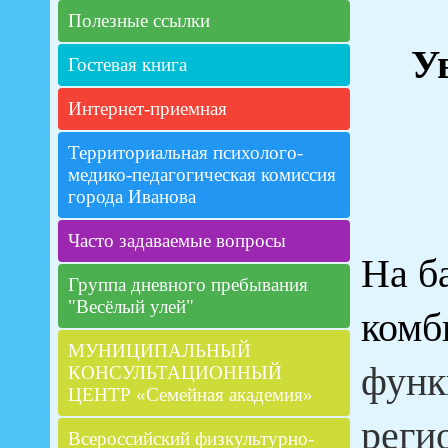
Полезные ссылки
У
Гостевая книга
Интернет-приемная
Территориальная психолого-
медико-педагогическая комиссия
города Иванова
Часто задаваемые вопросы
На б
Группа дневного пребывания
"Весёлый улей"
комб
МУНИЦИПАЛЬНЫЙ
функ
КОНСУЛЬТАЦИОННЫЙ
ЦЕНТР «Семейная академия»
реги
Всероссийский физкультурно-