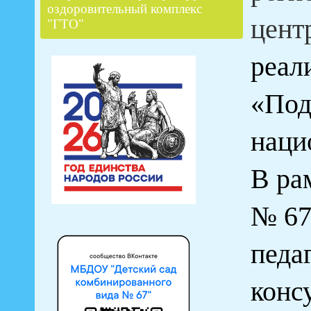
оздоровительный комплекс
цент
"ГТО"
реал
«Под
наци
В ра
№ 67
педа
конс