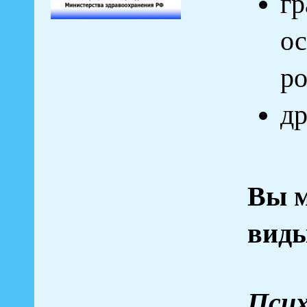
гр
о
ро
др
Вы м
виды
Псих