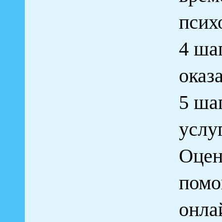
псих
4 ша
оказ
5 ша
услу
Оцен
помо
онла