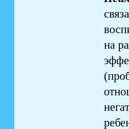
связ
восп
на р
эффе
(про
отно
нега
ребен