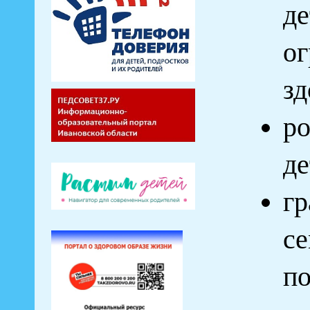
д
о
зд
ро
де
г
с
по