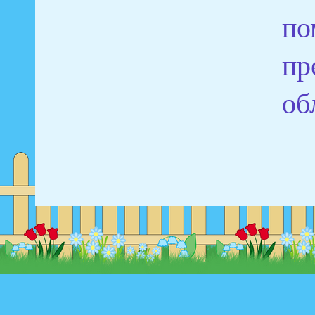
по
пр
об