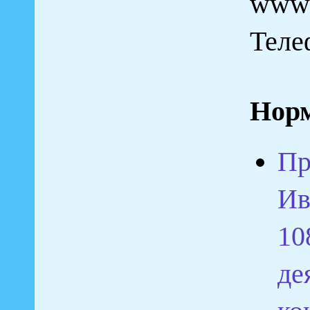
www
Теле
Норм
Пр
Ив
10
де