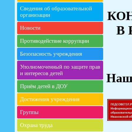
Сведения об образовательной
КО
организации
В
Новости
Противодействие коррупции
Безопасность учреждения
Уполномоченный по защите прав
и интересов детей
Наш
Приём детей в ДОУ
Достижения учреждения
Группы
Охрана труда