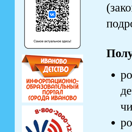
(зак
подро
Полу
ро
де
чи
ро