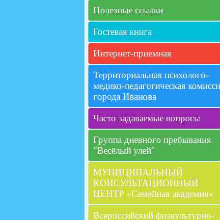
Полезные ссылки
Гостевая книга
Интернет-приемная
Территориальная психолого-
медико-педагогическая комисс
города Иванова
Часто задаваемые вопросы
Группа дневного пребывания
"Весёлый улей"
МУНИЦИПАЛЬНЫЙ
КОНСУЛЬТАЦИОННЫЙ
ЦЕНТР «Семейная академия»
Всероссийский физкультурно-