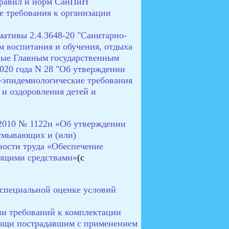
правил и норм СанПиН
е требования к организации
ативы 2.4.3648-20 "Санитарно-
м воспитания и обучения, отдыха
ные Главным государственным
020 года N 28 "Об утверждении
-эпидемиологические требования
 и оздоровления детей и
.2010 № 1122н «Об утверждении
смывающих и (или)
ности труда «Обеспечение
ющими средствами»
(с
 специальной оценке условий
нии требований к комплектации
мощи пострадавшим с применением